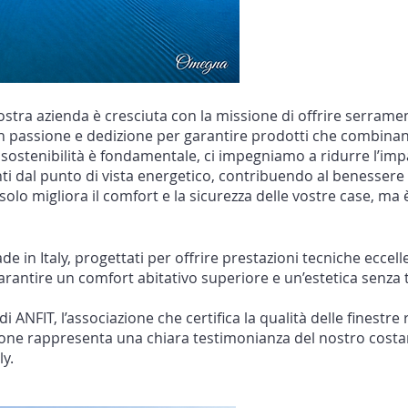
tra azienda è cresciuta con la missione di offrire serrament
n passione e dedizione per garantire prodotti che combinan
a sostenibilità è fondamentale, ci impegniamo a ridurre l’im
ti dal punto di vista energetico, contribuendo al benessere
olo migliora il comfort e la sicurezza delle vostre case, m
n Italy, progettati per offrire prestazioni tecniche eccell
rantire un comfort abitativo superiore e un’estetica senza
FIT, l’associazione che certifica la qualità delle finestre r
ione rappresenta una chiara testimonianza del nostro costa
ly.