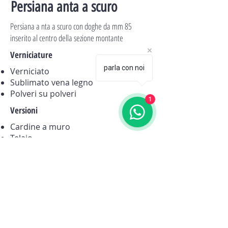
Persiana anta a scuro
Persiana a nta a scuro con doghe da mm 85
inserito al centro della sezione montante
Verniciature
parla con noi
Verniciato
Sublimato vena legno
Polveri su polveri
1
Versioni
Cardine a muro
Telaio
Scorrevole
Reciclabilità
La quasi totale assenza di
componenti in plastica porta la
riciclabilità di questa persiana al
99%,utilizzando una modesta
quantità di energia​